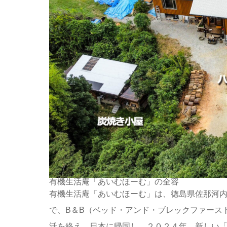
有機生活庵「あいむほーむ」の全容
有機生活庵「あいむほーむ」は、徳島県佐那河
で、B＆B（ベッド・アンド・ブレックファース
活を終え、日本に帰国し、２０２４年、新しい