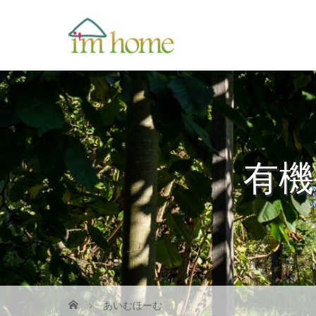
有機
あいむほーむ