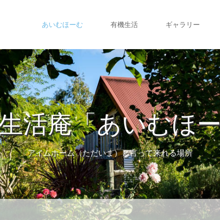
あいむほーむ
有機生活
ギャラリー
生活庵「あいむほ
アイムホーム（ただいま）と言って来れる場所