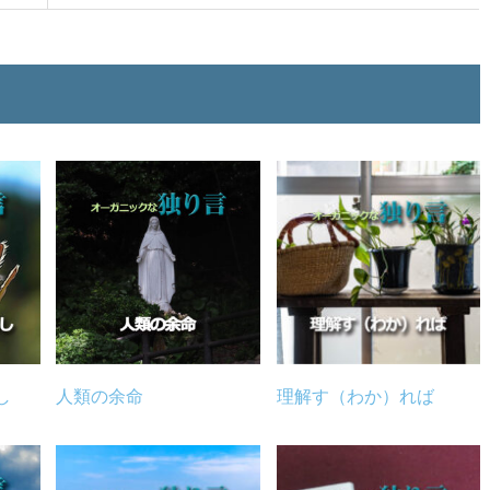
し
人類の余命
理解す（わか）れば