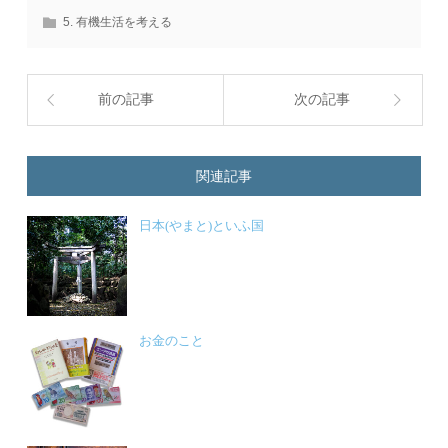
5. 有機生活を考える
前の記事
次の記事
関連記事
日本(やまと)といふ国
お金のこと