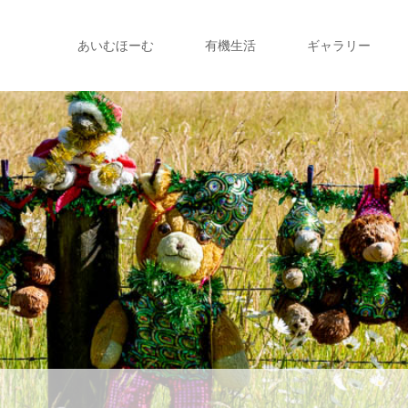
あいむほーむ
有機生活
ギャラリー