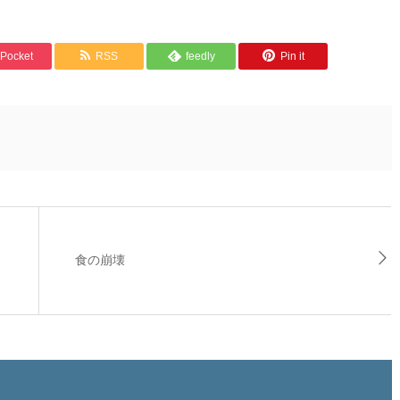
Pocket
RSS
feedly
Pin it
食の崩壊