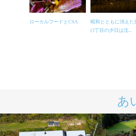
ローカルフードとCSA
昭和とともに消えた
(3丁目の夕日は沈...
あ